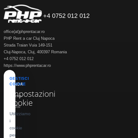
+4 0752 012 012
office(at)phprentacar.ro
PHP Rent a car Cluj Napoca
Strada Traian Vuia 149-151
Cluj-Napoca
,
Cluj
,
400397
Romania
+4 0752 012 012
https://www.phprentacar.ro
GESTISCI
AZIENDA
COOKIE
Impostazioni
Chi siamo
cookie
Contatto
Utilizziamo
Blog
i
cookie
INFO
per