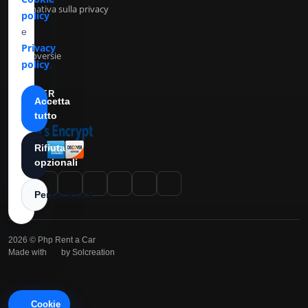
sono
Termini e condizioni
disponibili
in
Informativa sui cookie
Cookie
Informativa sulla privacy
policy
ANPC
e
Privacy
Controversie
policy
.
PARTNER
Accetta
tutto
Rifiuta
opzionali
Personalizza
2026 © Php Rent a Car
Cookie
Made with
by Solcreation