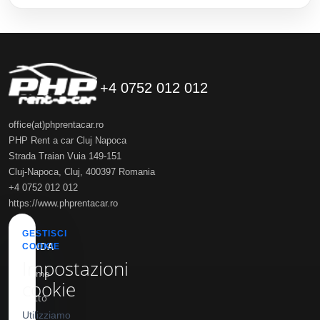
/giorno (da)
59 €
69 €
+4 0752 012 012
office(at)phprentacar.ro
PHP Rent a car Cluj Napoca
Strada Traian Vuia 149-151
Cluj-Napoca
,
Cluj
,
400397
Romania
+4 0752 012 012
https://www.phprentacar.ro
GESTISCI
AZIENDA
COOKIE