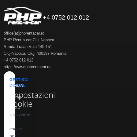
+4 0752 012 012
office(at)phprentacar.ro
PHP Rent a car Cluj Napoca
Strada Traian Vuia 149-151
Cluj-Napoca
,
Cluj
,
400397
Romania
+4 0752 012 012
https://www.phprentacar.ro
GESTISCI
AZIENDA
COOKIE
Impostazioni
Chi siamo
cookie
Contatto
Utilizziamo
Blog
i
cookie
INFO
per