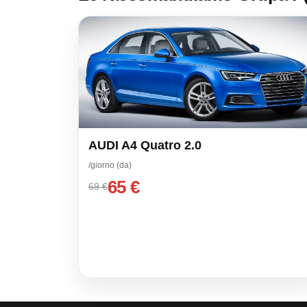
AUDI A4 Quatro 2.0
/giorno (da)
65 €
69 €