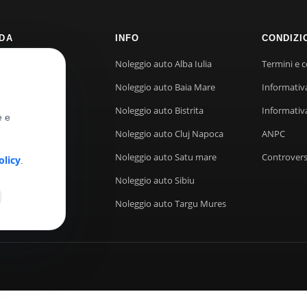
NDA
INFO
CONDIZI
mo
Noleggio auto Alba Iulia
Termini e c
to
Noleggio auto Baia Mare
Informativ
Noleggio auto Bistrita
Informativa
e e
Noleggio auto Cluj Napoca
ANPC
Noleggio auto Satu mare
Controvers
olicy
.
Noleggio auto Sibiu
Noleggio auto Targu Mures