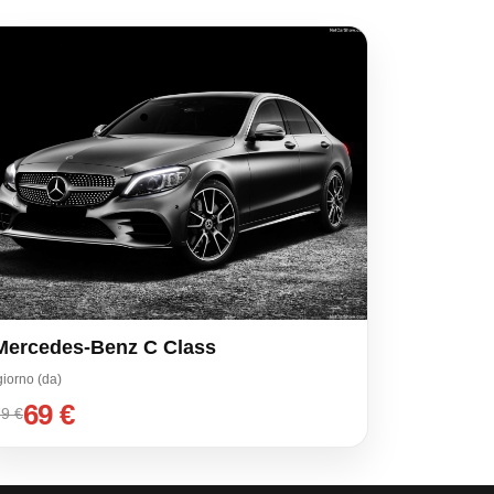
Mercedes-Benz C Class
giorno (da)
69 €
9 €