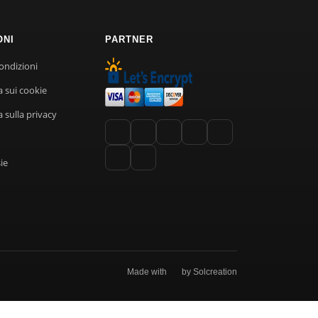
ONI
PARTNER
ondizioni
a sui cookie
 sulla privacy
ie
Made with
by Solcreation