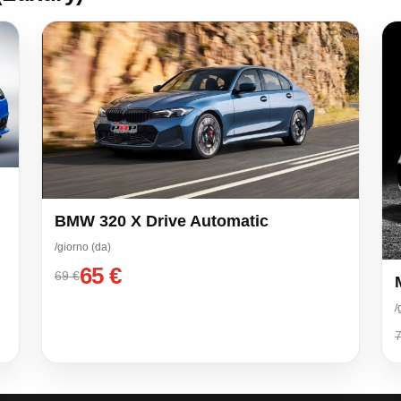
BMW 320 X Drive Automatic
/giorno (da)
65 €
69 €
/
7